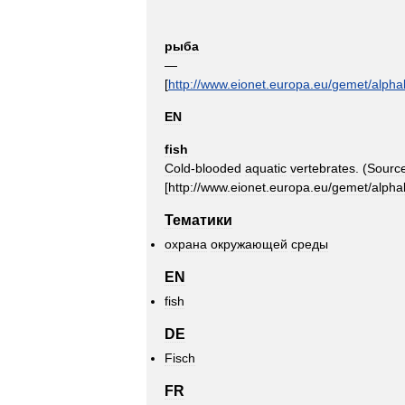
рыба
—
[
http:
//
www
.
eionet
.
europa
.
eu
/
gemet
/
alpha
EN
fish
Cold
-
blooded
aquatic
vertebrates
. (
Source
[
http:
//
www
.
eionet
.
europa
.
eu
/
gemet
/
alpha
Тематики
охрана
окружающей
среды
EN
fish
DE
Fisch
FR