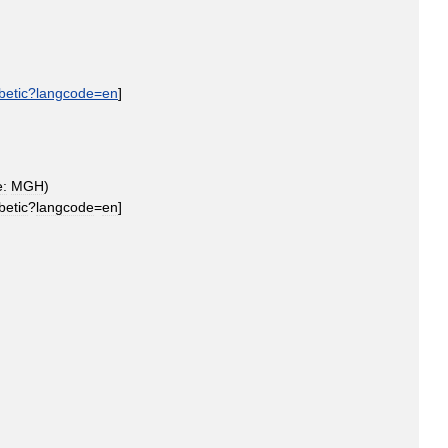
betic
?
langcode
=
en
]
:
MGH
)
betic
?
langcode
=
en
]