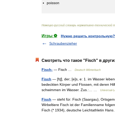
poisson
Немецко
-
русский
словарь
нормативно
-
технической
т
Игры ⚽
Нужно решить контрольную?
Schraubenzieher
Смотреть что такое "Fisch" в други
Fisch-
— Fisch …
Deutsch Wörterbuch
Fisch
— [fɪʃ], der; [e]s, e: 1. im Wasser le
bedeckten Körper und Flossen, mit deren Hilf
schwimmen im Wasser. Zus.:… …
Universal-L
Fisch
— steht für: Fisch (Saargau), Ortsgem
Wirbeltiere Fisch ist der Familienname folge
Fisch (* 1934), deutsche Leichtathletin H