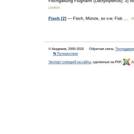
Fischgattung Flughahn (Dactylopterus); 3) Nö
Lexikon
Fisch [2]
— Fisch, Münze, so v.w. Fisk …
P
© Академик, 2000-2026
Обратная связь:
Техподдерж
👣 Путешествия
Экспорт словарей на сайты
, сделанные на PHP,
Jo