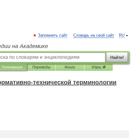
Запомнить сайт
Словарь на свой сайт
RU
едии на Академике
Найти!
Толкования
Переводы
Книги
Игры ⚽
ормативно-технической терминологии