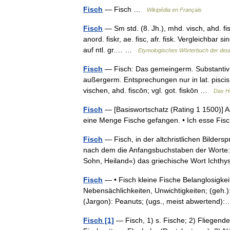
Fisch
— Fisch …
Wikipédia en Français
Fisch
— Sm std. (8. Jh.), mhd. visch, ahd. fisc
anord. fiskr, ae. fisc, afr. fisk. Vergleichbar si
auf ntl. gr.… …
Etymologisches Wörterbuch der deu
Fisch
— Fisch: Das gemeingerm. Substantiv mhd
außergerm. Entsprechungen nur in lat. piscis
vischen, ahd. fiscōn; vgl. got. fiskōn …
Das H
Fisch
— [Basiswortschatz (Rating 1 1500)] A
eine Menge Fische gefangen. • Ich esse Fis
Fisch
— Fisch, in der altchristlichen Bilder
nach dem die Anfangsbuchstaben der Worte:
Sohn, Heiland«) das griechische Wort Ich
Fisch
— • Fisch kleine Fische Belanglosigkeit
Nebensächlichkeiten, Unwichtigkeiten; (geh.): 
(Jargon): Peanuts; (ugs., meist abwertend
Fisch [1]
— Fisch, 1) s. Fische; 2) Fliegender