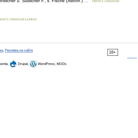
rdlicher u. Südlicher F., s. Fische (Astron.) …
Pierer's Universal-
ierer's Universal-Lexikon
ка
,
Реклама на сайте
18+
omla,
Drupal,
WordPress, MODx.