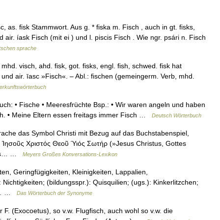
, as. fisk Stammwort. Aus g. * fiska m. Fisch , auch in gt. fisks,
nd air. íask Fisch (mit ei ) und l. piscis Fisch . Wie ngr. psári n. Fisch
tschen sprache
. visch, ahd. fisk, got. fisks, engl. fish, schwed. fisk hat
 und air. īasc »Fisch«. – Abl.: fischen (gemeingerm. Verb, mhd.
erkunftswörterbuch
uch: • Fische • Meeresfrüchte Bsp.: • Wir waren angeln und haben
ch. • Meine Eltern essen freitags immer Fisch …
Deutsch Wörterbuch
sprache das Symbol Christi mit Bezug auf das Buchstabenspiel,
 Ἰησοῦς Χριστός Θεοῦ Ύιός Σωτήρ (»Jesus Christus, Gottes
thys… …
Meyers Großes Konversations-Lexikon
en, Geringfügigkeiten, Kleinigkeiten, Lappalien,
Nichtigkeiten; (bildungsspr.): Quisquilien; (ugs.): Kinkerlitzchen;
):… …
Das Wörterbuch der Synonyme
 F. (Exocoetus), so v.w. Flugfisch, auch wohl so v.w. die