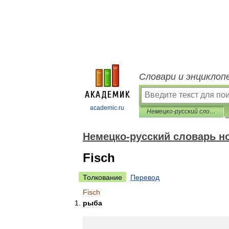
Словари и энциклоп
academic.ru
Немецко-русский словарь нормативно-технической терминологии
Немецко-русский словарь н
Fisch
Толкование
Перевод
Fisch
рыба