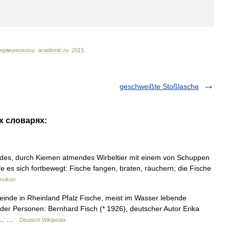
ерминологии
.
academic
.
ru
.
2015
.
geschweißte Stoßlasche
х словарях:
bendes, durch Kiemen atmendes Wirbeltier mit einem von Schuppen
e es sich fortbewegt: Fische fangen, braten, räuchern; die Fische
exikon
einde in Rheinland Pfalz Fische, meist im Wasser lebende
nder Personen: Bernhard Fisch (* 1926), deutscher Autor Erika
ans… …
Deutsch Wikipedia